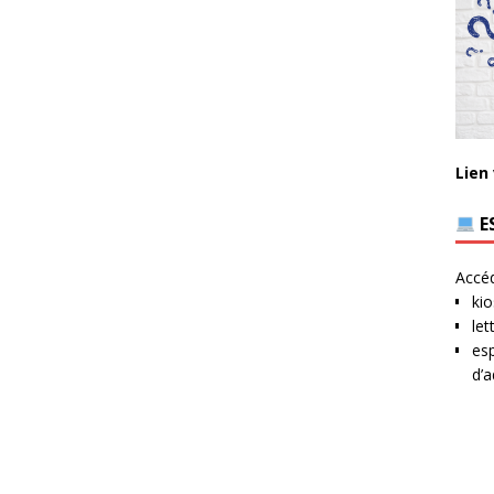
Lien
E
Accéd
kio
let
esp
d’a