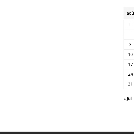
aoû
L
3
10
17
24
31
« Juil