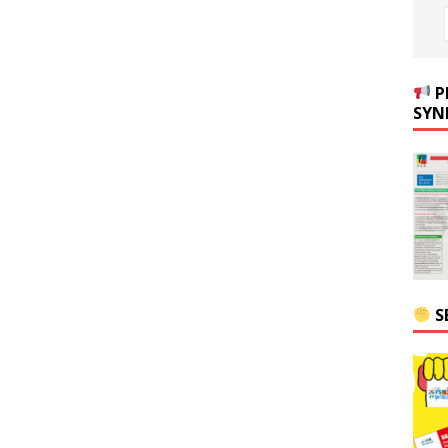
P
SYN
S