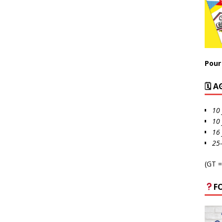
Pour 
🗓 
10 
10 
16 
25
(GT =
F