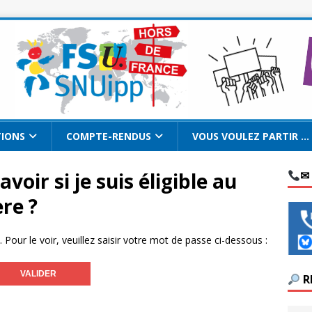
TIONS
COMPTE-RENDUS
VOUS VOULEZ PARTIR …
oir si je suis éligible au
✉
re ?
our le voir, veuillez saisir votre mot de passe ci-dessous :
R