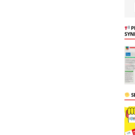
P
SYN
S