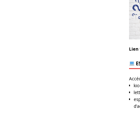
Lien
E
Accéd
kio
let
esp
d’a