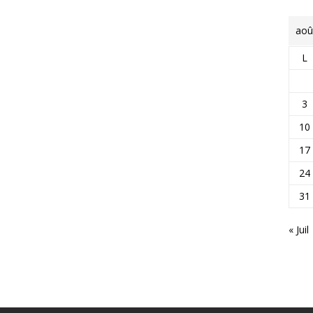
aoû
L
3
10
17
24
31
« Juil