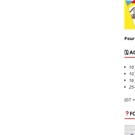
Pour 
🗓 
10 
10 
16 
25
(GT =
F