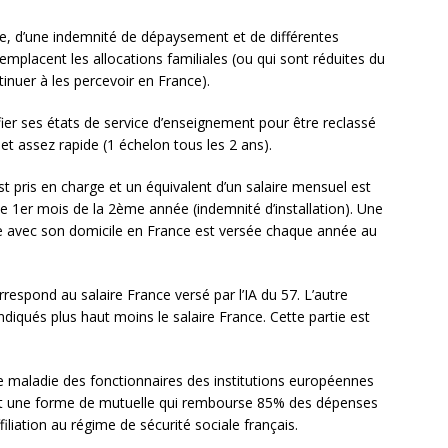
e, d’une indemnité de dépaysement et de différentes
 remplacent les allocations familiales (ou qui sont réduites du
inuer à les percevoir en France).
tifier ses états de service d’enseignement pour être reclassé
et assez rapide (1 échelon tous les 2 ans).
st pris en charge et un équivalent d’un salaire mensuel est
le 1er mois de la 2ème année (indemnité d’installation). Une
e avec son domicile en France est versée chaque année au
orrespond au salaire France versé par l’IA du 57. L’autre
diqués plus haut moins le salaire France. Cette partie est
 maladie des fonctionnaires des institutions européennes
nclut une forme de mutuelle qui rembourse 85% des dépenses
iliation au régime de sécurité sociale français.