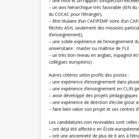
– une note et un rapport d’inspection excelle
– un avis hiérarchique très favorable (IEN d
du COCAC pour l’étranger),
– être titulaire d’un CAFIPEMF voire d’un CAP
fléchés ASH, seulement des missions particul
d’enseignement),
– une solide expérience de l’enseignement 
universitaire : master ou maîtrise de FLE
– un très bon niveau en anglais, espagnol et/
collègues européens)
Autres critères selon profils des postes :
– une expérience d’enseignement dans plusie
– une expérience d’enseignement en CLIN (p
– avoir développé des projets pédagogiques 
– une expérience de direction d’école (pour 
– faire bien valoir son projet et ses centres d
Les candidatures non recevables sont celles 
– ont déjà été affecté·e en École européenn
– ont une ancienneté de plus de 6 ans à l’é