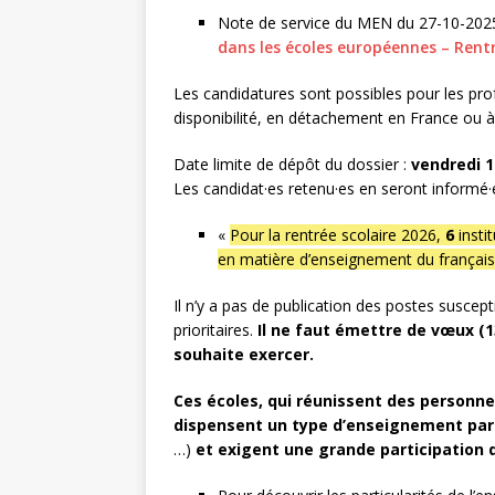
Note de service du MEN du 27-10-202
dans les écoles européennes – Rentr
Les candidatures sont possibles pour les prof
disponibilité, en détachement en France ou à 
Date limite de dépôt du dossier :
vendredi 1
Les candidat·es retenu·es en seront informé·e
«
Pour la rentrée scolaire 2026,
6
insti
en matière d’enseignement du français
Il n’y a pas de publication des postes suscept
prioritaires.
Il ne faut émettre de vœux (1
souhaite exercer.
Ces écoles, qui réunissent des personne
dispensent un type d’enseignement part
…)
et exigent une grande participation d