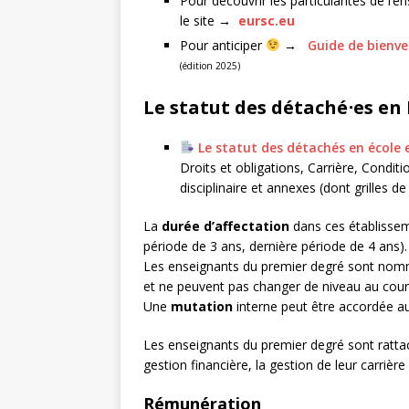
Pour découvrir les particularités de l
le site
→
eursc.eu
Pour anticiper
→
Guide de bienv
(édition 2025)
Le statut des détaché⋅es en
Le statut des détachés en école
Droits et obligations, Carrière, Condi
disciplinaire et annexes (dont grilles de
La
durée d’affectation
dans ces établisse
période de 3 ans, dernière période de 4 ans).
Les enseignants du premier degré sont no
et ne peuvent pas changer de niveau au cours
Une
mutation
interne peut être accordée a
Les enseignants du premier degré sont ratta
gestion financière, la gestion de leur carrièr
Rémunération