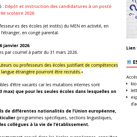
5 :
Dépôt et instruction des candidatures à un poste
ée scolaire 2026
esseur·es des écoles (et instits) du MEN en activité, en
l’étranger, en congé parental.
6 janvier 2026
.
Lien
s par courriel à partir du 31 mars 2026.
E
tuteurs ou professeurs des écoles justifiant de compétences
 langue étrangère pourront être recrutés.
«
Accéd
kio
ibles d’être vacants car les mutations internes sont
let
3 max) que pour les seules écoles dans lesquelles on
esp
d’a
ls de différentes nationalités de l’Union européenne,
iculier
(programmes spécifiques, sections linguistiques,
es collègues à la vie de l’établissement.