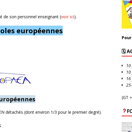
t de son personnel enseignant (
voir ici
).
coles européennes
Pour 
🗓 
10 
10 
16 
25
(GT =
 européennes
F
MEN détachés (dont environ 1/3 pour le premier degré).
s