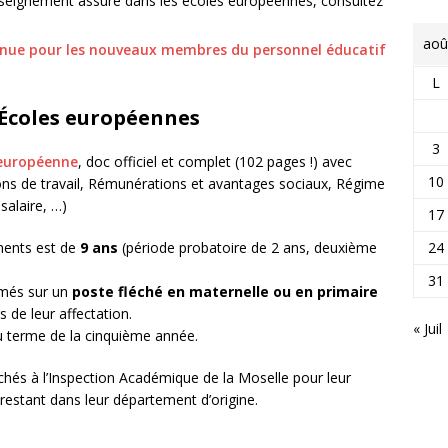
’enseignement assuré dans les écoles européennes, consultez
aoû
enue pour les nouveaux membres du personnel éducatif
L
 Écoles européennes
3
 européenne
, doc officiel et complet (102 pages !) avec
10
tions de travail, Rémunérations et avantages sociaux, Régime
 salaire, …)
17
24
ments est de
9 ans
(période probatoire de 2 ans, deuxième
31
mmés sur un
poste fléché en maternelle ou en primaire
 de leur affectation.
« Juil
u terme de la cinquième année.
chés à l’Inspection Académique de la Moselle pour leur
e restant dans leur département d’origine.