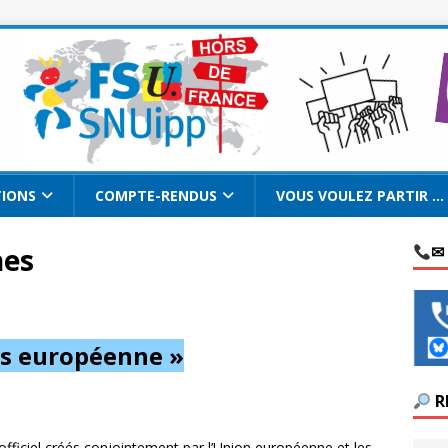
TIONS
COMPTE-RENDUS
VOUS VOULEZ PARTIR …
nes
✉
les européenne »
R
fficiel créés conjointement par l’Union européenne et les