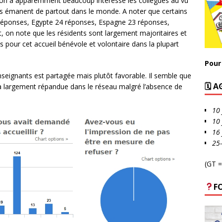
tion a apparemment beaucoup intéressé les collègues au vu
 émanent de partout dans le monde. A noter que certains
 réponses, Egypte 24 réponses, Espagne 23 réponses,
, on note que les résidents sont largement majoritaires et
és pour cet accueil bénévole et volontaire dans la plupart
Pour 
seignants est partagée mais plutôt favorable. Il semble que
🗓 
éjà largement répandue dans le réseau malgré l’absence de
10 
10 
16 
25
(GT =
F