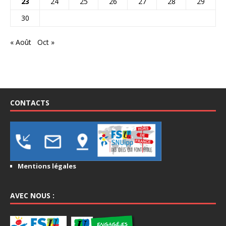
23
24
25
26
27
28
29
30
« Août
Oct »
CONTACTS
Mentions légales
AVEC NOUS :