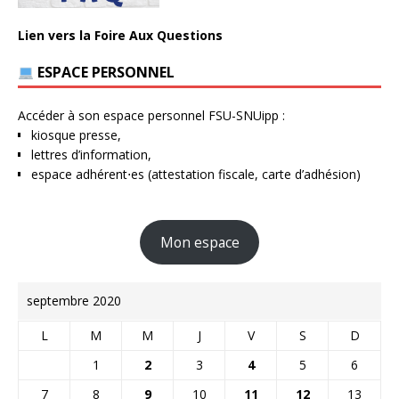
Lien vers la Foire Aux Questions
ESPACE PERSONNEL
Accéder à son espace personnel FSU-SNUipp :
kiosque presse,
lettres d’information,
espace adhérent⋅es (attestation fiscale, carte d’adhésion)
Mon espace
septembre 2020
L
M
M
J
V
S
D
1
2
3
4
5
6
7
8
9
10
11
12
13