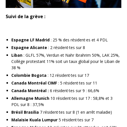
Suivi de la grève :
Espagne LF Madrid
: 25 % des résident·es et 4 PDL
Espagne Alicante
: 2 résident·tes sur 8
Liban
: GLFL 57%, Verdun et Nahr Ibrahrim 50%, LAK 25%,
Collège protestant 11% soit un taux global pour le Liban de
38 %
Colombie Bogota
: 12 résident·tes sur 17
Canada Montréal CIMF
: 5 résident·tes sur 11
Canada Montréal :
6 résident·tes sur 9 : 66,6%
Allemagne Munich
10 résident·tes sur 17 : 58,8% et 3
PDL sur 8 : 37,5%
Brésil Brasilia
7 résident·tes sur 8 (1 en arrêt maladie)
Malaisie Kuala Lumpur
5 résident·tes sur 7