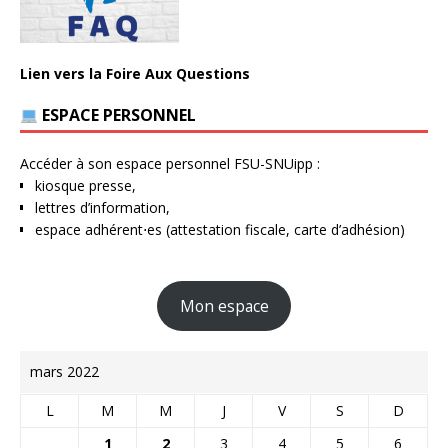
Lien vers la Foire Aux Questions
ESPACE PERSONNEL
Accéder à son espace personnel FSU-SNUipp :
kiosque presse,
lettres d’information,
espace adhérent⋅es (attestation fiscale, carte d’adhésion)
Mon espace
mars 2022
L
M
M
J
V
S
D
1
2
3
4
5
6