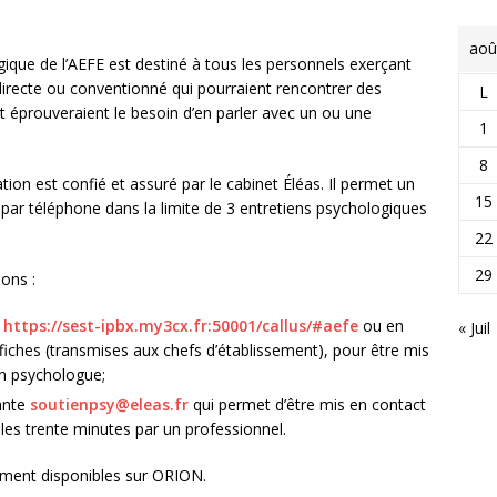
aoû
gique de l’AEFE est destiné à tous les personnels exerçant
directe ou conventionné qui pourraient rencontrer des
L
et éprouveraient le besoin d’en parler avec un ou une
1
8
ation est confié et assuré par le cabinet Éléas. Il permet un
15
, par téléphone dans la limite de 3 entretiens psychologiques
22
29
ions :
https://sest-ipbx.my3cx.fr:50001/callus/#aefe
ou en
« Juil
fiches (transmises aux chefs d’établissement), pour être mis
n psychologue;
vante
soutienpsy@eleas.fr
qui permet d’être mis en contact
les trente minutes par un professionnel.
ment disponibles sur ORION.