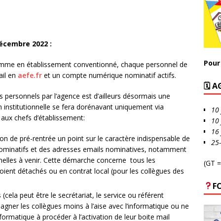
écembre 2022 :
Pour 
mme en établissement conventionné, chaque personnel de
il en
aefe.fr
et un compte numérique nominatif actifs.
🗓 
des personnels par l’agence est d’ailleurs désormais une
 institutionnelle se fera dorénavant uniquement via
10 
é aux chefs d’établissement:
10 
16 
nion de pré-rentrée un point sur le caractère indispensable de
25
nominatifs et des adresses emails nominatives, notamment
nelles à venir. Cette démarche concerne tous les
(GT =
oient détachés ou en contrat local (pour les collègues des
F
cela peut être le secrétariat, le service ou référent
ner les collègues moins à l’aise avec l’informatique ou ne
ormatique à procéder à l’activation de leur boite mail