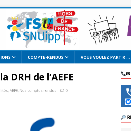
TIONS
COMPTE-RENDUS
VOUS VOULEZ PARTIR …
 la DRH de l’AEFE
✉
lités
,
AEFE
,
Nos comptes rendus
0
R