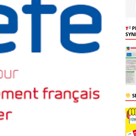
P
SYN
S