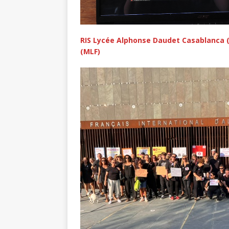
RIS Lycée Alphonse Daudet Casablanca (O
(MLF)