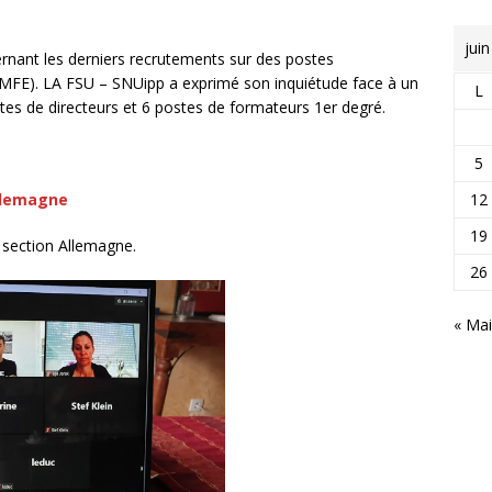
jui
cernant les derniers recrutements sur des postes
(EMFE). LA FSU – SNUipp a exprimé son inquiétude face à un
L
stes de directeurs et 6 postes de formateurs 1er degré.
5
12
Allemagne
19
a section Allemagne.
26
« Mai