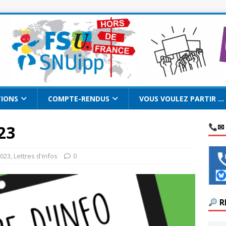
TIONS
COMPTE-RENDUS
VOUS VOULEZ PARTIR …
23
✉
2023
,
Lettres d'infos
0
R