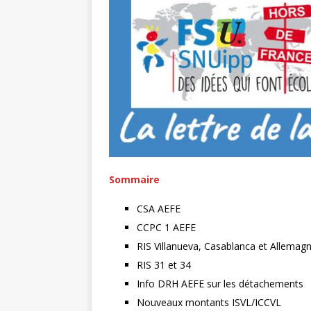
Sommaire
CSA AEFE
CCPC 1 AEFE
RIS Villanueva, Casablanca et Allemag
RIS 31 et 34
Info DRH AEFE sur les détachements
Nouveaux montants ISVL/ICCVL