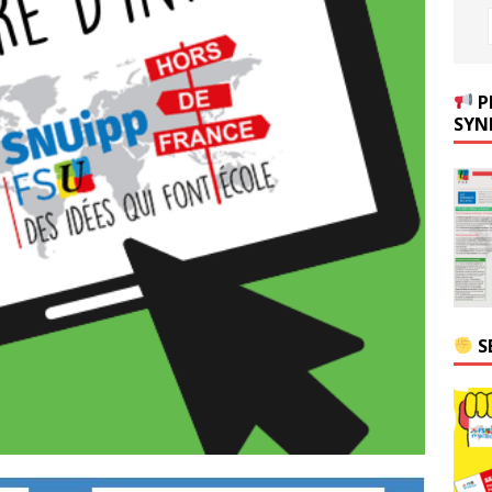
P
SYN
S