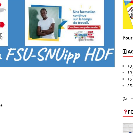
Pour 
🗓 
10 
10 
16 
25
(GT =
ne
F