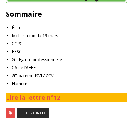
Sommaire
Édito
Mobilisation du 19 mars
CCPC
F3SCT
GT Egalité professionnelle
CA de l’AEFE
GT barème ISVL/ICCVL
Humeur
Lire la lettre n°12
LETTRE INFO