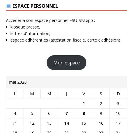
ESPACE PERSONNEL
Accéder à son espace personnel FSU-SNUipp :
kiosque presse,
lettres d’information,
espace adhérent⋅es (attestation fiscale, carte d’adhésion)
Mon espace
mai 2020
L
M
M
J
V
S
D
1
2
3
4
5
6
7
8
9
10
11
12
13
14
15
16
17
18
19
20
21
22
23
24