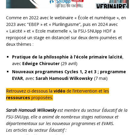
Comme en 2022 avec le webinaire « École et numérique », en
2023 avec “EBEP » et « Plurilinguisme”, puis en 2024 avec
« Laïcité » et « Ecole maternelle », la FSU-SNUipp HDF a
reproposé un stage en distanciel sur deux demi-journées et
deux thèmes :
Pratique de la philosophie à l’école primaire laïcité
,
avec
Edwige Chirouter
(29 avril)
Nouveaux programmes Cycles 1, 2 et 3 ; programme
EVAR
, avec
Sarah Hamoudi Wilkowsky
(7 mai)
Retrouvez ci-dessous la
vidéo
de l’intervention et les
ressources
proposées.
Sarah Hamoudi Wilkowsky
est membre du secteur Éducatif de la
FSU-SNUipp, elle a animé de nombreux stages nationaux et
départementaux sur les nouveaux programmes et EVARS.
Les articles du secteur Éducatif :