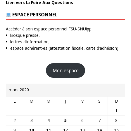
Lien vers la Foire Aux Questions
ESPACE PERSONNEL
Accéder à son espace personnel FSU-SNUipp :
kiosque presse,
lettres d’information,
espace adhérent⋅es (attestation fiscale, carte d’adhésion)
Mon espace
mars 2020
L
M
M
J
V
S
D
1
2
3
4
5
6
7
8
9
10
11
12
13
14
15