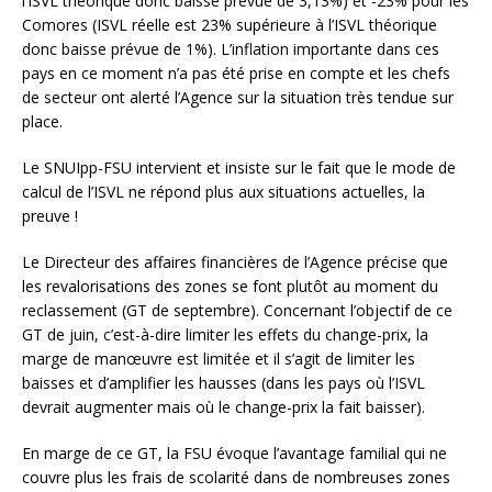
l’ISVL théorique donc baisse prévue de 3,13%) et -23% pour les
Comores (ISVL réelle est 23% supérieure à l’ISVL théorique
donc baisse prévue de 1%). L’inflation importante dans ces
pays en ce moment n’a pas été prise en compte et les chefs
de secteur ont alerté l’Agence sur la situation très tendue sur
place.
Le SNUIpp-FSU intervient et insiste sur le fait que le mode de
calcul de l’ISVL ne répond plus aux situations actuelles, la
preuve !
Le Directeur des affaires financières de l’Agence précise que
les revalorisations des zones se font plutôt au moment du
reclassement (GT de septembre). Concernant l’objectif de ce
GT de juin, c’est-à-dire limiter les effets du change-prix, la
marge de manœuvre est limitée et il s’agit de limiter les
baisses et d’amplifier les hausses (dans les pays où l’ISVL
devrait augmenter mais où le change-prix la fait baisser).
En marge de ce GT, la FSU évoque l’avantage familial qui ne
couvre plus les frais de scolarité dans de nombreuses zones