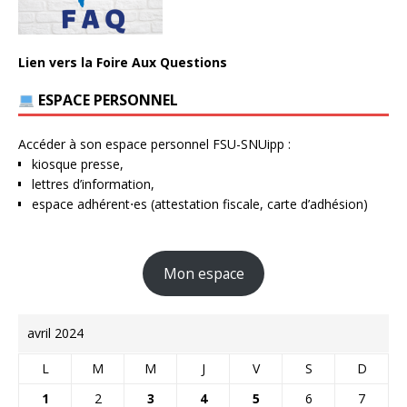
Lien vers la Foire Aux Questions
ESPACE PERSONNEL
Accéder à son espace personnel FSU-SNUipp :
kiosque presse,
lettres d’information,
espace adhérent⋅es (attestation fiscale, carte d’adhésion)
Mon espace
avril 2024
L
M
M
J
V
S
D
1
2
3
4
5
6
7