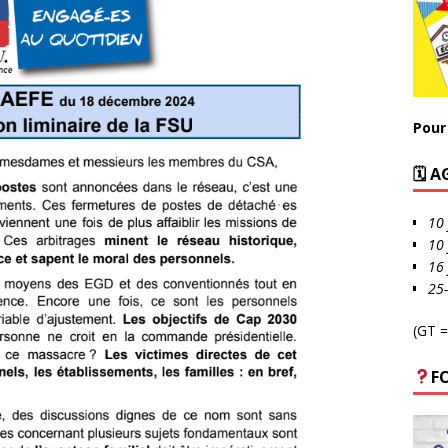
Pour 
🗓 
10 
10 
16 
25
(GT =
F