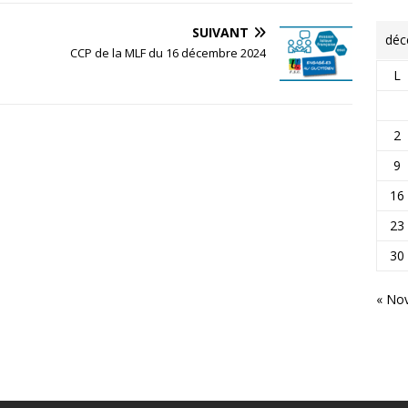
SUIVANT
déc
CCP de la MLF du 16 décembre 2024
L
2
9
16
23
30
« No