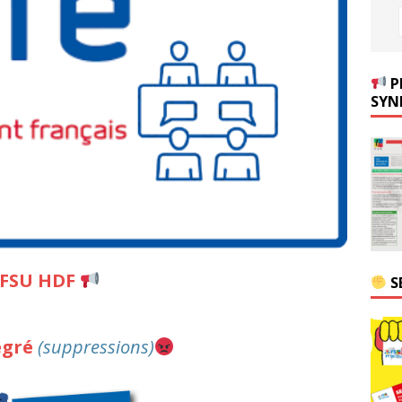
P
SYN
 FSU HDF
S
egré
(suppressions)